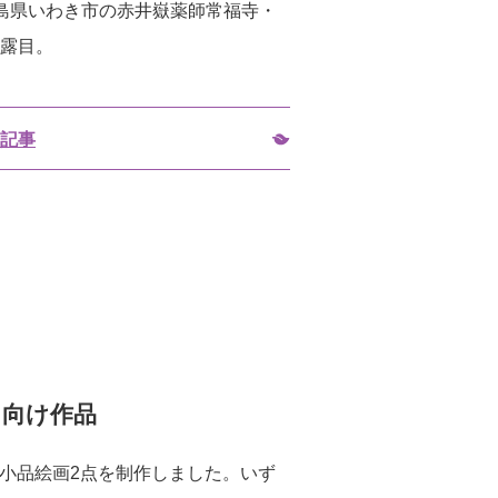
福島県いわき市の赤井嶽薬師常福寺・
披露目。
記事
ト向け作品
、小品絵画2点を制作しました。いず