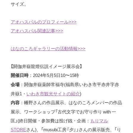
サイズ。
アオハスバルのプロフィール>>>
アオハスバル関連記事>>>
はなのころギャラリーの活動情報>>>
【閼伽井嶽龍燈伝説イメージ展示会】
：2024年5月5日10〜15時
開催日時
：閼伽井嶽薬師常福寺(福島県いわき市平赤井字赤
会場
井嶽1・
いわき市観光サイトの紹介
)
：幡野さんの作品展示、はなのころメンバーの作品
内容
展示、ワークショップ「古代文字でお守り作り with 一
匡」(終日開催・参加費は投げ銭・企画：
もりマル
STORE
さん)、「musubi工房『夕』」さんの展示販売、「り