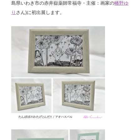
島県いわき市の赤井嶽薬師常福寺・主催：画家の
幡野ゆ
り
さん)に初出展します。