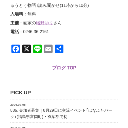
ゅうとう物語」読み聞かせ(11時から10分)
：無料
入場料
：画家の
幡野ゆり
さん
主催
：0246-36-2161
電話
Facebook
X
Line
Email
共
有
ブログ TOP
PICK UP
2026.08.05
885. 参加者募集｜8月29日に交流イベント「はなふたパー
ク」(福島県富岡町)・双葉郡で初
2026.08.05