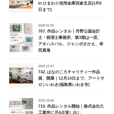
in ひまわり信用金庫四倉支店(3月6
日まで)
2026.02.05
767. 作品レンタル｜丹野公認会計
士・税理士事務所、第3期は一匡、
アオハスバル、ジャンボさかえ、幸
田真海
2025.12.07
742. はなのころチャリティー作品
展、開幕｜12月14日まで、アートサ
ロンいわき(福島県いわき市)
2025.10.06
715. 作品レンタル開始｜株式会社久
工業所に月4点貸し出し