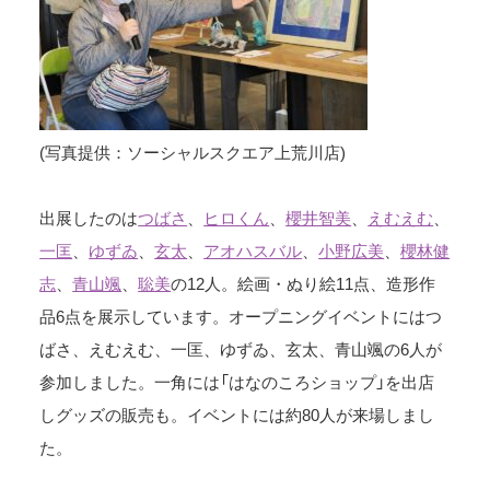
(写真提供：ソーシャルスクエア上荒川店)
出展したのは
つばさ
、
ヒロくん
、
櫻井智美
、
えむえむ
、
一匡
、
ゆずゐ
、
玄太
、
アオハスバル
、
小野広美
、
櫻林健
志
、
青山颯
、
聡美
の12人。絵画・ぬり絵11点、造形作
品6点を展示しています。オープニングイベントにはつ
ばさ、えむえむ、一匡、ゆずゐ、玄太、青山颯の6人が
参加しました。一角には「はなのころショップ」を出店
しグッズの販売も。イベントには約80人が来場しまし
た。