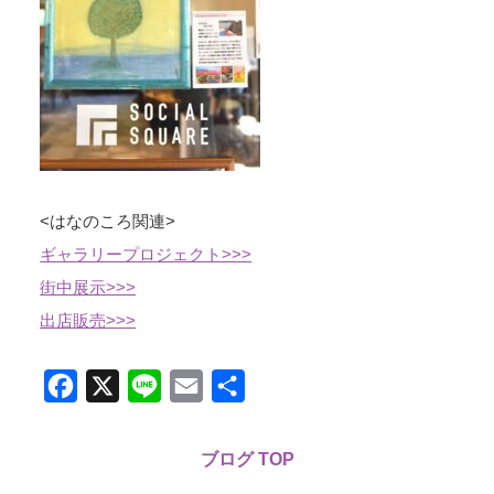
<はなのころ関連>
ギャラリープロジェクト>>>
街中展示>>>
出店販売>>>
Facebook
X
Line
Email
共
有
ブログ TOP