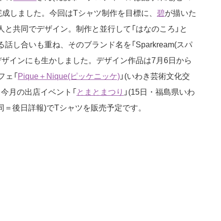
完成しました。今回はTシャツ制作を目標に、
碧
が描いた
人と共同でデザイン。制作と並行して「はなのころ」と
話し合いも重ね、そのブランド名を「Sparkream(スパ
デザインにも生かしました。デザイン作品は7月6日から
フェ「
Pique＋Nique(ピッケニッケ)
」(いわき芸術文化交
、今月の出店イベント「
とまとまつり
」(15日・福島県いわ
・同＝後日詳報)でTシャツを販売予定です。