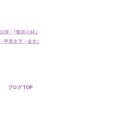
1弾・「般若心経」
・甲骨文字・金文」
ブログ TOP