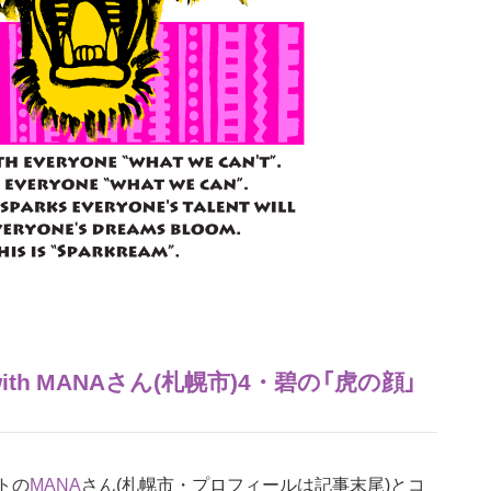
ith MANAさん(札幌市)4・碧の「虎の顔」
トの
MANA
さん(札幌市・プロフィールは記事末尾)とコ