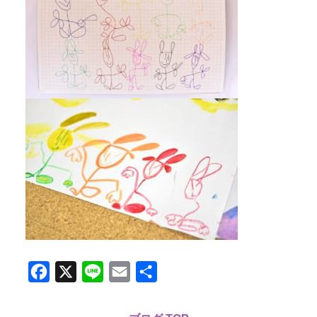
Facebook
X
Line
Email
共
有