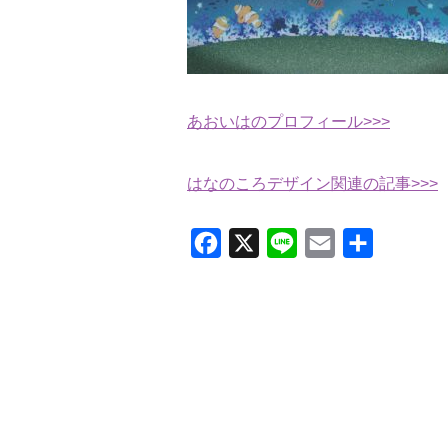
あおいはのプロフィール>>>
はなのころデザイン関連の記事>>>
Facebook
X
Line
Email
共
有