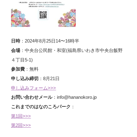
：2024年8月25日14〜16時半
日時
：中央台公民館・和室(福島県いわき市中央台飯野
会場
４丁目5-1)
：無料
参加費
：8月21日
申し込み締切
申し込みフォーム>>>
：info@hananokoro.jp
お問い合わせメール
：
これまでのはなのころパーク
第1回>>>
第2回>>>