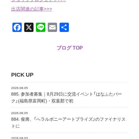
出店関連の記事>>>
Facebook
X
Line
Email
共
有
ブログ TOP
PICK UP
2026.08.05
885. 参加者募集｜8月29日に交流イベント「はなふたパー
ク」(福島県富岡町)・双葉郡で初
2026.08.05
884. 俊壽、「へラルボニーアートプライズ」のファイナリス
トに
2026.08.03