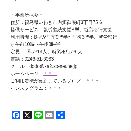
＊事業所概要＊
住所：福島県いわき市内郷御厩町3丁目75-6
提供サービス：就労継続支援B型、就労移行支援
利用時間：B型が午前9時半〜午後3時半、就労移行
が午前10時〜午後3時半
定員：B型が14人、就労移行が6人
電話：0246-51-6033
メール：dodo@ka2.so-net.ne.jp
ホームページ：
＊＊＊
ご利用者様が更新しているブログ：
＊＊＊
インスタグラム：
＊＊＊
Facebook
X
Line
Email
共
有