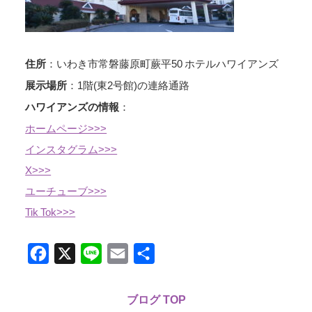
：いわき市常磐藤原町蕨平50 ホテルハワイアンズ
住所
：1階(東2号館)の連絡通路
展示場所
：
ハワイアンズの情報
ホームページ>>>
インスタグラム>>>
X>>>
ユーチューブ>>>
Tik Tok>>>
Facebook
X
Line
Email
共
有
ブログ TOP