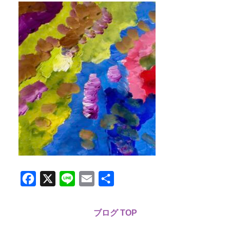
Facebook
X
Line
Email
共
有
ブログ TOP