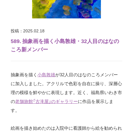
投稿：2025.02.18
589. 抽象画を描く小島敦雄・32人目のはなの
ころ新メンバー
抽象画を描く
小島敦雄
が32人目のはなのころメンバー
に加入しました。アクリルで色彩を自在に操り、深層心
理の模様を鮮やかに表現します。近く、福島県いわき市
の
老舗旅館「古滝屋」のギャラリー
に作品を展示しま
す。
絵画を描き始めたのは入院中に看護師から絵を勧められ