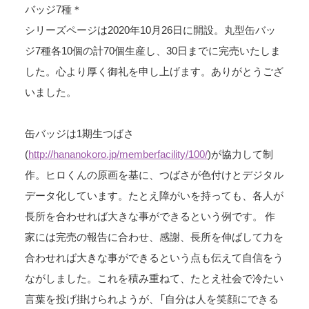
バッジ7種＊
シリーズページは2020年10月26日に開設。丸型缶バッ
ジ7種各10個の計70個生産し、30日までに完売いたしま
した。心より厚く御礼を申し上げます。ありがとうござ
いました。
缶バッジは1期生つばさ
(
http://hananokoro.jp/memberfacility/100/
)が協力して制
作。ヒロくんの原画を基に、つばさが色付けとデジタル
データ化しています。たとえ障がいを持っても、各人が
長所を合わせれば大きな事ができるという例です。作
家には完売の報告に合わせ、感謝、長所を伸ばして力を
合わせれば大きな事ができるという点も伝えて自信をう
ながしました。これを積み重ねて、たとえ社会で冷たい
言葉を投げ掛けられようが、「自分は人を笑顔にできる