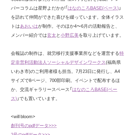
バーコラムは星野よだかが「
はなのころBASE(ベース)
」
を訪れて仲間ができた喜びを綴っています。全体イラス
トは
あおいは
が制作。そのほか4〜6月の活動報告と、
メンバー紹介では
玄太
と
小野広美
を取り上げています。
会報誌の制作は、就労移行支援事業所などを運営する
特
定非営利活動法人ソーシャルデザインワークス
(福島県
いわき市)のご利用者様も担当。7月23日に発行し、A4
サイズで8ページ、700部印刷。イベントで配布するほ
か、交流ギャラリースペース「
はなのころBASE(ベー
ス)
」でも置いています。
<will bloom>
創刊号のpdfデータ>>>
2号のpdfデータ>>>