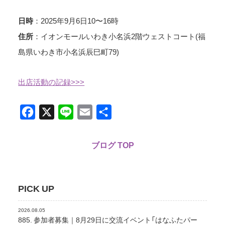
：2025年9月6日10〜16時
日時
：イオンモールいわき小名浜2階ウェストコート(福
住所
島県いわき市小名浜辰巳町79)
出店活動の記録>>>
Facebook
X
Line
Email
共
有
ブログ TOP
PICK UP
2026.08.05
885. 参加者募集｜8月29日に交流イベント「はなふたパー