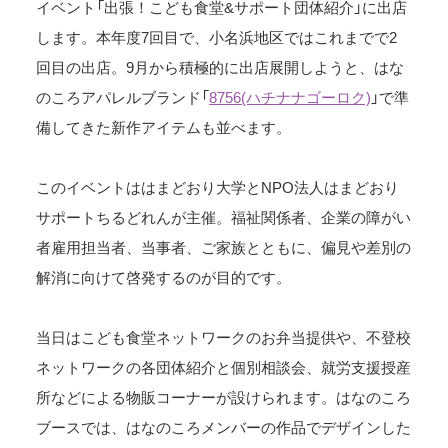
イベント「出張！こども食堂&サポート団体紹介」に出店
します。本年度7回目で、小名浜地区ではこれまでで2
回目の出店。9月から積極的に出店展開しようと、はな
のころアパレルブランド「
8756(ハチナナゴーロク)
」で準
備してきた新作アイテムも並べます。
このイベントははまどおり大学とNPO法人はまどおり
サポートちるどれんが主催。福祉関係者、企業の障がい
者雇用担当者、当事者、ご家族とともに、偏見や差別の
解消に向けて啓発するのが目的です。
当日はこども食堂ネットワークのお弁当提供や、不登校
ネットワークの各団体紹介と個別相談会、就労支援授産
所などによる物販コーナーが設けられます。はなのころ
ブースでは、はなのころメンバーの作品でデザインした