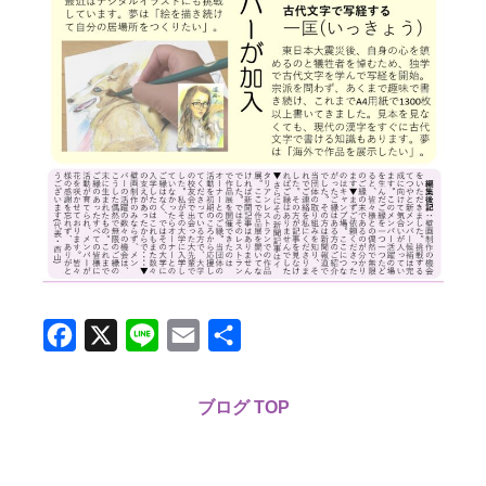
Facebook
X
Line
Email
共
有
ブログ TOP