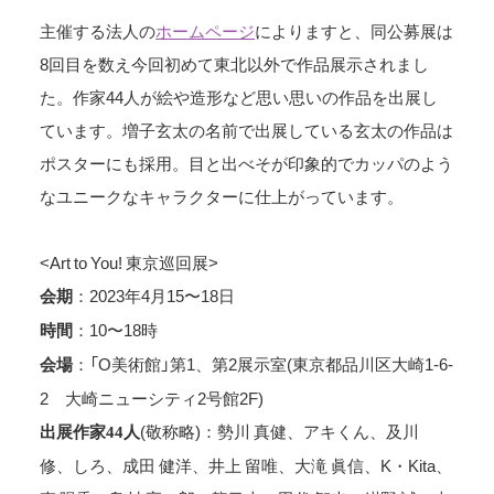
主催する法人の
ホームページ
によりますと、同公募展は
8回目を数え今回初めて東北以外で作品展示されまし
た。作家44人が絵や造形など思い思いの作品を出展し
ています。増子玄太の名前で出展している玄太の作品は
ポスターにも採用。目と出べそが印象的でカッパのよう
なユニークなキャラクターに仕上がっています。
<Art to You! 東京巡回展>
：2023年4月15〜18日
会期
：10〜18時
時間
：「O美術館」第1、第2展示室(東京都品川区大崎1-6-
会場
2 大崎ニューシティ2号館2F)
(敬称略)：勢川 真健、アキくん、及川
出展作家44人
修、しろ、成田 健洋、井上 留唯、大滝 眞信、K・Kita、