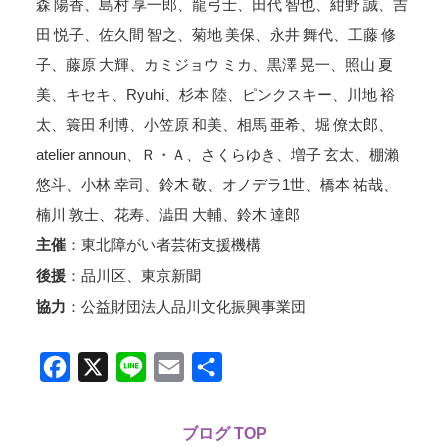
森 陽香、島村 享一郎、龍弓士、田代 智也、紺野 誠、吉
田 悦子、佐久間 智之、菊地 美保、永井 舞代、工藤 修
子、藤原 大輝、カミジョウ ミカ、黒澤 晃一、照山 夏
美、キセキ、Ryuhi、杉本 陸、ピンクスキー、川地 裕
太、簑田 利博、小笠原 和美、相馬 亜希、堀 僚太郎、
atelier announ、Ｒ・Ａ、さくらゆき、増子 玄太、棚瀨
悠斗、小林 幸司、鈴木 敬、オノデラ1世、橋本 祐哉、
楠川 敦士、花寿、澁田 大輔、鈴木 達郎
：東北障がい者芸術支援機構
主催
：品川区、東京新聞
後援
：公益財団法人品川文化振興事業団
協力
Facebook
X
Line
Email
共
有
ブログ TOP