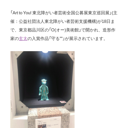
「Art to You! 東北障がい者芸術全国公募展東京巡回展」(主
催：公益社団法人東北障がい者芸術支援機構)が18日ま
で、東京都品川区の「O(オー)美術館」で開かれ、造形作
家の
玄太
の入賞作品「守る””」が展示されています。