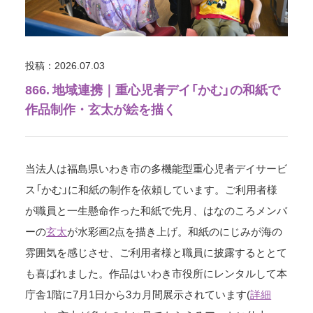
投稿：2026.07.03
866. 地域連携｜重心児者デイ「かむ」の和紙で
作品制作・玄太が絵を描く
当法人は福島県いわき市の多機能型重心児者デイサービ
ス「かむ」に和紙の制作を依頼しています。ご利用者様
が職員と一生懸命作った和紙で先月、はなのころメンバ
ーの
玄太
が水彩画2点を描き上げ。和紙のにじみが海の
雰囲気を感じさせ、ご利用者様と職員に披露するととて
も喜ばれました。作品はいわき市役所にレンタルして本
庁舎1階に7月1日から3カ月間展示されています(
詳細