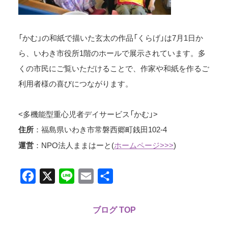
「かむ」の和紙で描いた玄太の作品「くらげ」は7月1日か
ら、いわき市役所1階のホールで展示されています。多
くの市民にご覧いただけることで、作家や和紙を作るご
利用者様の喜びにつながります。
<多機能型重心児者デイサービス「かむ」>
：福島県いわき市常磐西郷町銭田102-4
住所
：NPO法人ままはーと(
ホームページ>>>
)
運営
Facebook
X
Line
Email
共
有
ブログ TOP