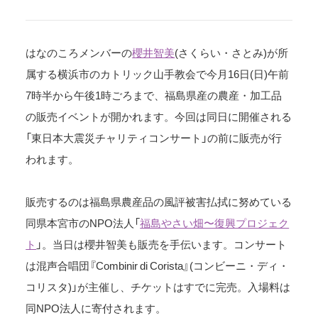
はなのころメンバーの
櫻井智美
(さくらい・さとみ)が所
属する横浜市のカトリック山手教会で今月16日(日)午前
7時半から午後1時ごろまで、福島県産の農産・加工品
の販売イベントが開かれます。今回は同日に開催される
「東日本大震災チャリティコンサート」の前に販売が行
われます。
販売するのは福島県農産品の風評被害払拭に努めている
同県本宮市のNPO法人「
福島やさい畑〜復興プロジェク
ト
」。当日は櫻井智美も販売を手伝います。コンサート
は混声合唱団『Combinir di Corista』(コンビーニ・ディ・
コリスタ)」が主催し、チケットはすでに完売。入場料は
同NPO法人に寄付されます。