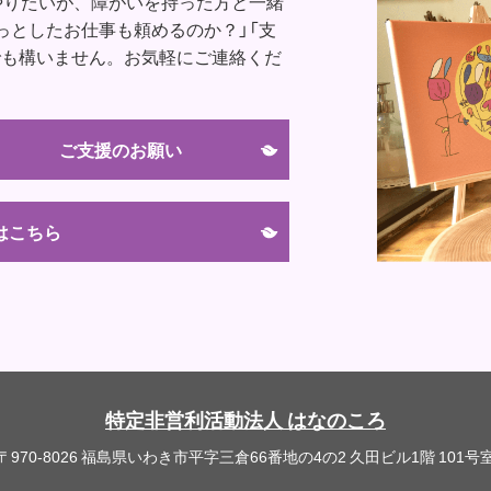
やりたいが、障がいを持った方と一緒
っとしたお仕事も頼めるのか？」「支
でも構いません。お気軽にご連絡くだ
ご支援のお願い
はこちら
特定非営利活動法人 はなのころ
〒970-8026
福島県いわき市平字三倉66番地の4の2 久田ビル1階 101号