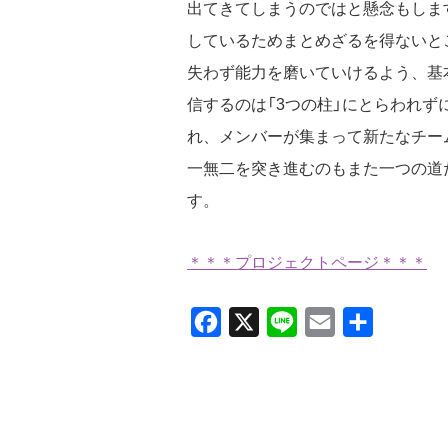
出てきてしまうのではと懸念もしま
しているためまとめざるを得ないと
失わず能力を磨いていけるよう、基
信するのは「3つの柱」にとらわれ
れ、メンバーが集まって新たなチー
一無二を突き進むのもまた一つの道
す。
＊＊＊プロジェクトページ＊＊＊
Facebook
X
Line
Email
共
有