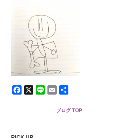
Facebook
X
Line
Email
共
有
ブログ TOP
PICK UP