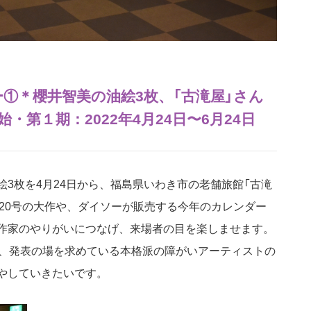
リー①＊櫻井智美の油絵3枚、「古滝屋」さん
第１期：2022年4月24日〜6月24日
絵3枚を4月24日から、福島県いわき市の老舗旅館「古滝
F20号の大作や、ダイソーが販売する今年のカレンダー
作家のやりがいにつなげ、来場者の目を楽しませます。
後、発表の場を求めている本格派の障がいアーティストの
やしていきたいです。