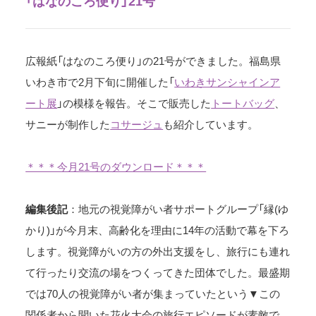
「はなのころ便り」21号
広報紙「はなのころ便り」の21号ができました。福島県
いわき市で2月下旬に開催した「
いわきサンシャインア
ート展
」の模様を報告。そこで販売した
トートバッグ
、
サニーが制作した
コサージュ
も紹介しています。
＊＊＊今月21号のダウンロード＊＊＊
編集後記
：地元の視覚障がい者サポートグループ「縁(ゆ
かり)」が今月末、高齢化を理由に14年の活動で幕を下ろ
します。視覚障がいの方の外出支援をし、旅行にも連れ
て行ったり交流の場をつくってきた団体でした。最盛期
では70人の視覚障がい者が集まっていたという▼この
関係者から聞いた花火大会の旅行エピソードが素敵で