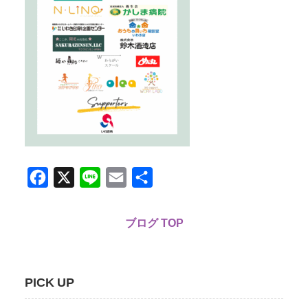
Facebook
X
Line
Email
共
有
ブログ TOP
PICK UP