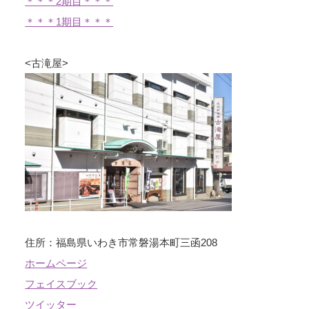
＊＊＊2期目＊＊＊
＊＊＊1期目＊＊＊
<古滝屋>
住所：福島県いわき市常磐湯本町三函208
ホームページ
フェイスブック
ツイッター