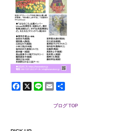
Facebook
X
Line
Email
共
有
ブログ TOP
PICK UP