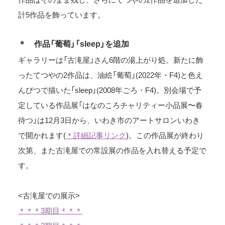
計5作品を飾っています。
＊ 作品「葡萄」「sleep」を追加
ギャラリーは「古滝屋」さん6階の湯上がり処。新たに飾
ったてつやの2作品は、油絵「葡萄」(2022年・F4)と色え
んぴつで描いた「sleep」(2008年ごろ・F4)。別会場で予
定している作品展「はなのころチャリティー小品展〜春
待つ」は12月3日から、いわき市のアートサロンいわき
で開かれます(
＊詳細記事リンク
)。この作品展が終わり
次第、また古滝屋での常設展の作品を入れ替える予定で
す。
<古滝屋での展示>
＊＊＊3期目＊＊＊