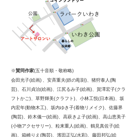
※
(五十音順・敬称略)
賛同作家
会田光子(絵画) 、安斉重夫(鉄の彫刻)、猪狩泰人(陶
芸)、石川貞治(絵画)、江尻るみ子(絵画)、賀澤宏子(クラ
フトかご)、草野輝美(クラフト)、小林工悦(日本画)、坂
内宏年(動物木工)、坂内ゆき子(着物リメイク)、佐藤界
(陶芸)、鈴木儀一(絵画)、高萩きよ子(絵画)、高山恵美子
(小物アクセサリー)、粒来重人(絵画)、鶴見真佐子(絵
画)、箱崎りえ(陶芸)、濱田正弘(水彩)、藤田邦弘(絵