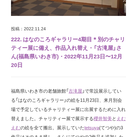
投稿：2022.11.24
222. はなのころギャラリー4期目＊別のチャリ
ティー展に備え、作品入れ替え・「古滝屋」さ
ん(福島県いわき市)・2022年11月23日〜12月
20日
福島県いわき市の老舗旅館「
古滝屋
」で常設展示してい
る「はなのころギャラリー」の絵を11月23日、来月別会
場で予定しているチャリティー展に出展するために入れ
替えました。チャリティー展で展示する
櫻井智美
と
えむ
えむ
の絵を全て搬出。展示していた
tetsuya
(てつや)の3
作品はそのまま残し、さらにてつやの2作品を追加した