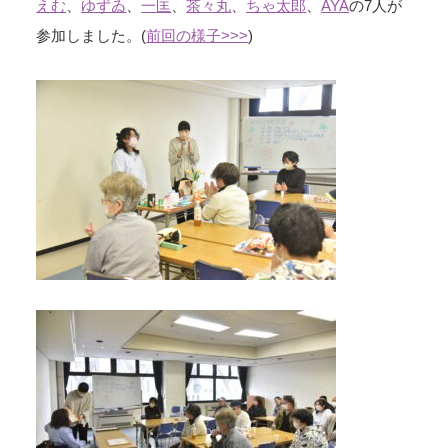
えむ
、
ゆずゐ
、
一匡
、
茶々丸
、
ちゃ太郎
、
AYA
の7人が
参加しました。(
前回の様子>>>
)