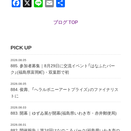
Facebook
X
Line
Email
共
有
ブログ TOP
PICK UP
2026.08.05
885. 参加者募集｜8月29日に交流イベント「はなふたパー
ク」(福島県富岡町)・双葉郡で初
2026.08.05
884. 俊壽、「へラルボニーアートプライズ」のファイナリス
トに
2026.08.03
883. 開幕｜ゆずゐ展が開幕(福島県いわき市・赤井郵便局)
2026.08.01
882. 開催報告｜第24回はなのころパーク(福島県いわき市の